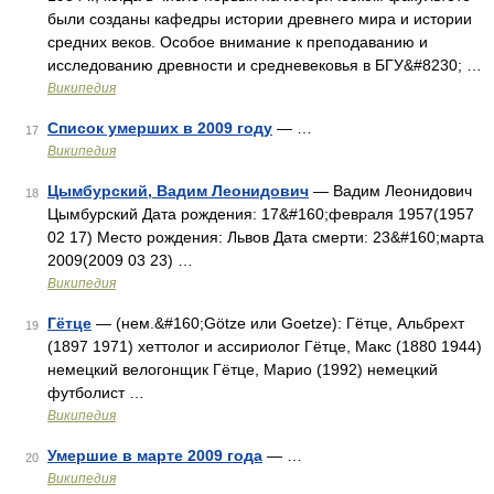
были созданы кафедры истории древнего мира и истории
средних веков. Особое внимание к преподаванию и
исследованию древности и средневековья в БГУ&#8230; …
Википедия
Список умерших в 2009 году
— …
17
Википедия
Цымбурский, Вадим Леонидович
— Вадим Леонидович
18
Цымбурский Дата рождения: 17&#160;февраля 1957(1957
02 17) Место рождения: Львов Дата смерти: 23&#160;марта
2009(2009 03 23) …
Википедия
Гётце
— (нем.&#160;Götze или Goetze): Гётце, Альбрехт
19
(1897 1971) хеттолог и ассириолог Гётце, Макс (1880 1944)
немецкий велогонщик Гётце, Марио (1992) немецкий
футболист …
Википедия
Умершие в марте 2009 года
— …
20
Википедия