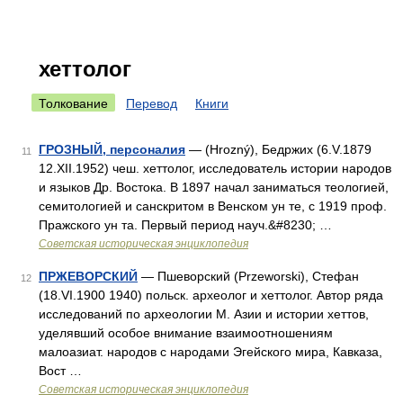
хеттолог
Толкование
Перевод
Книги
ГРОЗНЫЙ, персоналия
— (Hrozný), Бедржих (6.V.1879
11
12.XII.1952) чеш. хеттолог, исследователь истории народов
и языков Др. Востока. В 1897 начал заниматься теологией,
семитологией и санскритом в Венском ун те, с 1919 проф.
Пражского ун та. Первый период науч.&#8230; …
Советская историческая энциклопедия
ПРЖЕВОРСКИЙ
— Пшеворский (Przeworski), Стефан
12
(18.VI.1900 1940) польск. археолог и хеттолог. Автор ряда
исследований по археологии М. Азии и истории хеттов,
уделявший особое внимание взаимоотношениям
малоазиат. народов с народами Эгейского мира, Кавказа,
Вост …
Советская историческая энциклопедия