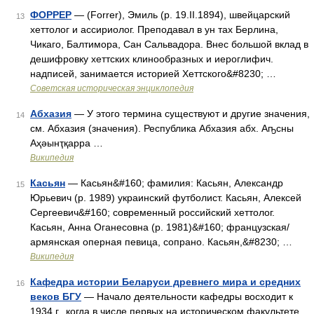
ФОРРЕР
— (Forrer), Эмиль (р. 19.II.1894), швейцарский
13
хеттолог и ассириолог. Преподавал в ун тах Берлина,
Чикаго, Балтимора, Сан Сальвадора. Внес большой вклад в
дешифровку хеттских клинообразных и иероглифич.
надписей, занимается историей Хеттского&#8230; …
Советская историческая энциклопедия
Абхазия
— У этого термина существуют и другие значения,
14
см. Абхазия (значения). Республика Абхазия абх. Аҧсны
Аҳәынҭқарра …
Википедия
Касьян
— Касьян&#160; фамилия: Касьян, Александр
15
Юрьевич (р. 1989) украинский футболист. Касьян, Алексей
Сергеевич&#160; современный российский хеттолог.
Касьян, Анна Оганесовна (р. 1981)&#160; французская/
армянская оперная певица, сопрано. Касьян,&#8230; …
Википедия
Кафедра истории Беларуси древнего мира и средних
16
веков БГУ
— Начало деятельности кафедры восходит к
1934 г., когда в числе первых на историческом факультете